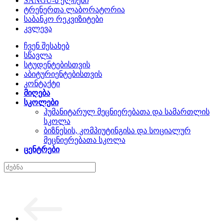
SANGU-ს ელჩები
ტრენერთა ლაბორატორია
საბანკო რეკვიზიტები
კვლევა
ჩვენ შესახებ
სწავლა
სტუდენტებისთვის
აბიტურიენტებისთვის
კონტაქტი
მიღება
სკოლები
ჰუმანიტარულ მეცნიერებათა და სამართლის
სკოლა
ბიზნესის, კომპიუტინგისა და სოციალურ
მეცნიერებათა სკოლა
ცენტრები