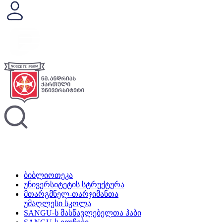
ბიბლიოთეკა
უნივერსიტეტის სტრუქტურა
მთარგმნელ-თარჯიმანთა
უმაღლესი სკოლა
SANGU-ს მასწავლებელთა ჰაბი