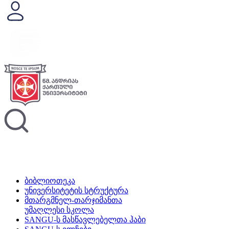
ბიბლიოთეკა
უნივერსიტეტის სტრუქტურა
მთარგმნელ-თარჯიმანთა
უმაღლესი სკოლა
SANGU-ს მასწავლებელთა ჰაბი