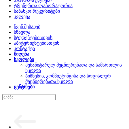
SANGU-ს ელჩები
ტრენერთა ლაბორატორია
საბანკო რეკვიზიტები
კვლევა
ჩვენ შესახებ
სწავლა
სტუდენტებისთვის
აბიტურიენტებისთვის
კონტაქტი
მიღება
სკოლები
ჰუმანიტარულ მეცნიერებათა და სამართლის
სკოლა
ბიზნესის, კომპიუტინგისა და სოციალურ
მეცნიერებათა სკოლა
ცენტრები