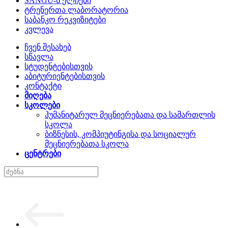
SANGU-ს ელჩები
ტრენერთა ლაბორატორია
საბანკო რეკვიზიტები
კვლევა
ჩვენ შესახებ
სწავლა
სტუდენტებისთვის
აბიტურიენტებისთვის
კონტაქტი
მიღება
სკოლები
ჰუმანიტარულ მეცნიერებათა და სამართლის
სკოლა
ბიზნესის, კომპიუტინგისა და სოციალურ
მეცნიერებათა სკოლა
ცენტრები