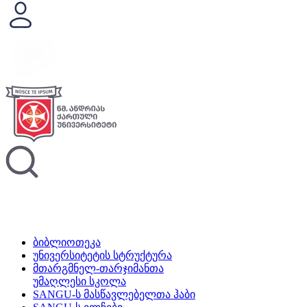
ბიბლიოთეკა
უნივერსიტეტის სტრუქტურა
მთარგმნელ-თარჯიმანთა
უმაღლესი სკოლა
SANGU-ს მასწავლებელთა ჰაბი