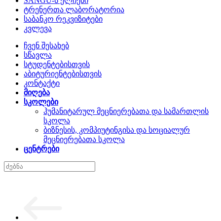
SANGU-ს ელჩები
ტრენერთა ლაბორატორია
საბანკო რეკვიზიტები
კვლევა
ჩვენ შესახებ
სწავლა
სტუდენტებისთვის
აბიტურიენტებისთვის
კონტაქტი
მიღება
სკოლები
ჰუმანიტარულ მეცნიერებათა და სამართლის
სკოლა
ბიზნესის, კომპიუტინგისა და სოციალურ
მეცნიერებათა სკოლა
ცენტრები