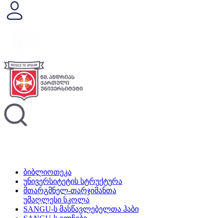
ბიბლიოთეკა
უნივერსიტეტის სტრუქტურა
მთარგმნელ-თარჯიმანთა
უმაღლესი სკოლა
SANGU-ს მასწავლებელთა ჰაბი