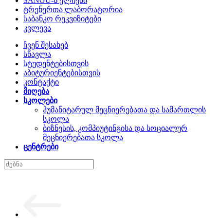
SANGU-ს ელჩები
ტრენერთა ლაბორატორია
საბანკო რეკვიზიტები
კვლევა
ჩვენ შესახებ
სწავლა
სტუდენტებისთვის
აბიტურიენტებისთვის
კონტაქტი
მიღება
სკოლები
ჰუმანიტარულ მეცნიერებათა და სამართლის
სკოლა
ბიზნესის, კომპიუტინგისა და სოციალურ
მეცნიერებათა სკოლა
ცენტრები