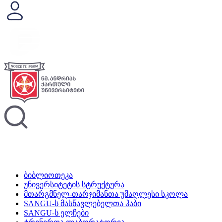
ბიბლიოთეკა
უნივერსიტეტის სტრუქტურა
მთარგმნელ-თარჯიმანთა უმაღლესი სკოლა
SANGU-ს მასწავლებელთა ჰაბი
SANGU-ს ელჩები