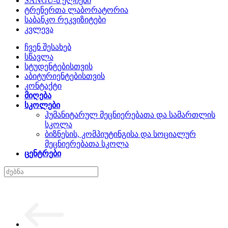
SANGU-ს ელჩები
ტრენერთა ლაბორატორია
საბანკო რეკვიზიტები
კვლევა
ჩვენ შესახებ
სწავლა
სტუდენტებისთვის
აბიტურიენტებისთვის
კონტაქტი
მიღება
სკოლები
ჰუმანიტარულ მეცნიერებათა და სამართლის
სკოლა
ბიზნესის, კომპიუტინგისა და სოციალურ
მეცნიერებათა სკოლა
ცენტრები