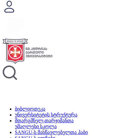
ბიბლიოთეკა
უნივერსიტეტის სტრუქტურა
მთარგმნელ-თარჯიმანთა
უმაღლესი სკოლა
SANGU-ს მასწავლებელთა ჰაბი