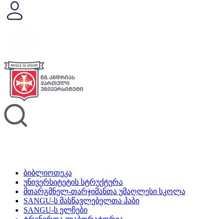
ბიბლიოთეკა
უნივერსიტეტის სტრუქტურა
მთარგმნელ-თარჯიმანთა უმაღლესი სკოლა
SANGU-ს მასწავლებელთა ჰაბი
SANGU-ს ელჩები