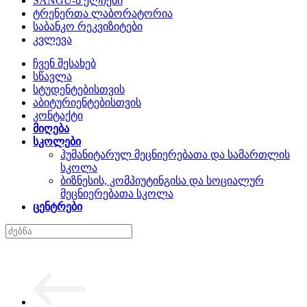
SANGU-ს ელჩები
ტრენერთა ლაბორატორია
საბანკო რეკვიზიტები
კვლევა
ჩვენ შესახებ
სწავლა
სტუდენტებისთვის
აბიტურიენტებისთვის
კონტაქტი
მიღება
სკოლები
ჰუმანიტარულ მეცნიერებათა და სამართლის
სკოლა
ბიზნესის, კომპიუტინგისა და სოციალურ
მეცნიერებათა სკოლა
ცენტრები