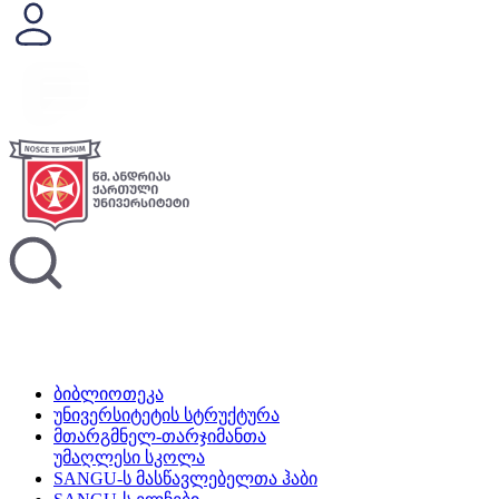
ბიბლიოთეკა
უნივერსიტეტის სტრუქტურა
მთარგმნელ-თარჯიმანთა
უმაღლესი სკოლა
SANGU-ს მასწავლებელთა ჰაბი