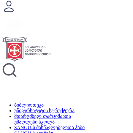
ბიბლიოთეკა
უნივერსიტეტის სტრუქტურა
მთარგმნელ-თარჯიმანთა
უმაღლესი სკოლა
SANGU-ს მასწავლებელთა ჰაბი