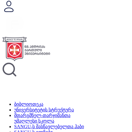
ბიბლიოთეკა
უნივერსიტეტის სტრუქტურა
მთარგმნელ-თარჯიმანთა
უმაღლესი სკოლა
SANGU-ს მასწავლებელთა ჰაბი