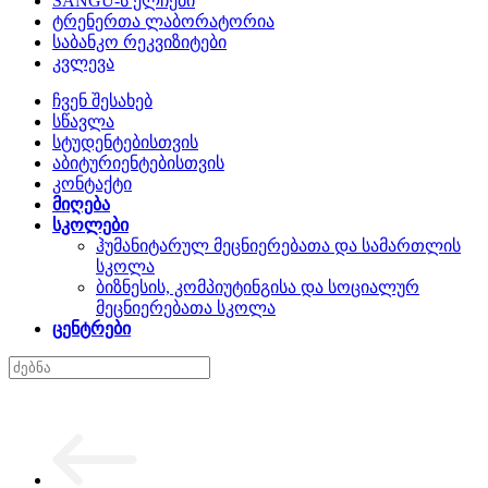
SANGU-ს ელჩები
ტრენერთა ლაბორატორია
საბანკო რეკვიზიტები
კვლევა
ჩვენ შესახებ
სწავლა
სტუდენტებისთვის
აბიტურიენტებისთვის
კონტაქტი
მიღება
სკოლები
ჰუმანიტარულ მეცნიერებათა და სამართლის
სკოლა
ბიზნესის, კომპიუტინგისა და სოციალურ
მეცნიერებათა სკოლა
ცენტრები