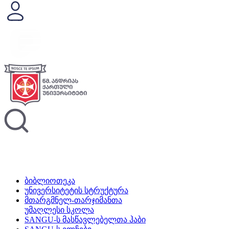
ბიბლიოთეკა
უნივერსიტეტის სტრუქტურა
მთარგმნელ-თარჯიმანთა
უმაღლესი სკოლა
SANGU-ს მასწავლებელთა ჰაბი