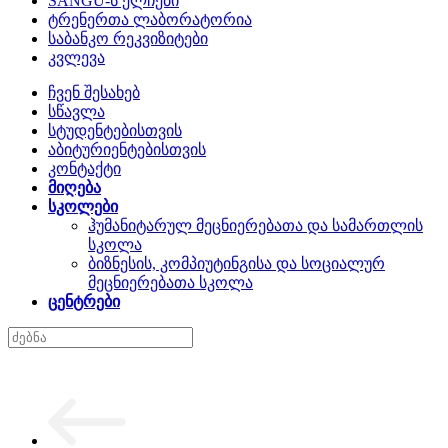
SANGU-ს ელჩები
ტრენერთა ლაბორატორია
საბანკო რეკვიზიტები
კვლევა
ჩვენ შესახებ
სწავლა
სტუდენტებისთვის
აბიტურიენტებისთვის
კონტაქტი
მიღება
სკოლები
ჰუმანიტარულ მეცნიერებათა და სამართლის
სკოლა
ბიზნესის, კომპიუტინგისა და სოციალურ
მეცნიერებათა სკოლა
ცენტრები