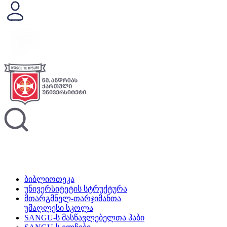
ბიბლიოთეკა
უნივერსიტეტის სტრუქტურა
მთარგმნელ-თარჯიმანთა
უმაღლესი სკოლა
SANGU-ს მასწავლებელთა ჰაბი