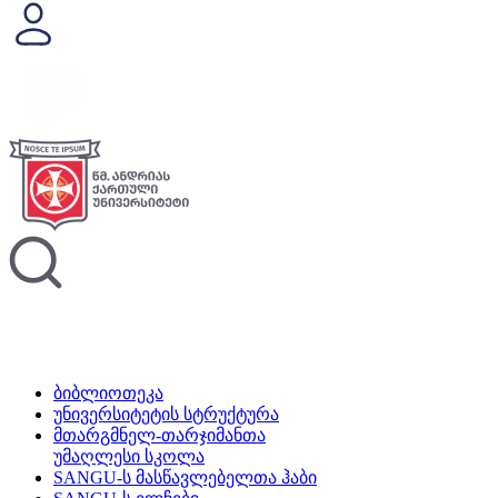
ბიბლიოთეკა
უნივერსიტეტის სტრუქტურა
მთარგმნელ-თარჯიმანთა
უმაღლესი სკოლა
SANGU-ს მასწავლებელთა ჰაბი