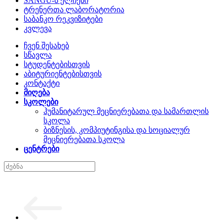
SANGU-ს ელჩები
ტრენერთა ლაბორატორია
საბანკო რეკვიზიტები
კვლევა
ჩვენ შესახებ
სწავლა
სტუდენტებისთვის
აბიტურიენტებისთვის
კონტაქტი
მიღება
სკოლები
ჰუმანიტარულ მეცნიერებათა და სამართლის
სკოლა
ბიზნესის, კომპიუტინგისა და სოციალურ
მეცნიერებათა სკოლა
ცენტრები