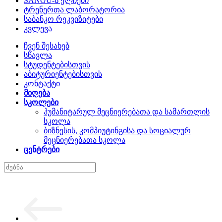
SANGU-ს ელჩები
ტრენერთა ლაბორატორია
საბანკო რეკვიზიტები
კვლევა
ჩვენ შესახებ
სწავლა
სტუდენტებისთვის
აბიტურიენტებისთვის
კონტაქტი
მიღება
სკოლები
ჰუმანიტარულ მეცნიერებათა და სამართლის
სკოლა
ბიზნესის, კომპიუტინგისა და სოციალურ
მეცნიერებათა სკოლა
ცენტრები