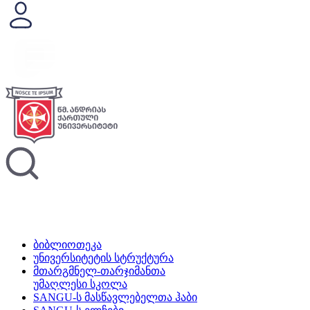
ბიბლიოთეკა
უნივერსიტეტის სტრუქტურა
მთარგმნელ-თარჯიმანთა
უმაღლესი სკოლა
SANGU-ს მასწავლებელთა ჰაბი