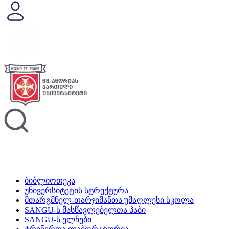
ბიბლიოთეკა
უნივერსიტეტის სტრუქტურა
მთარგმნელ-თარჯიმანთა უმაღლესი სკოლა
SANGU-ს მასწავლებელთა ჰაბი
SANGU-ს ელჩები