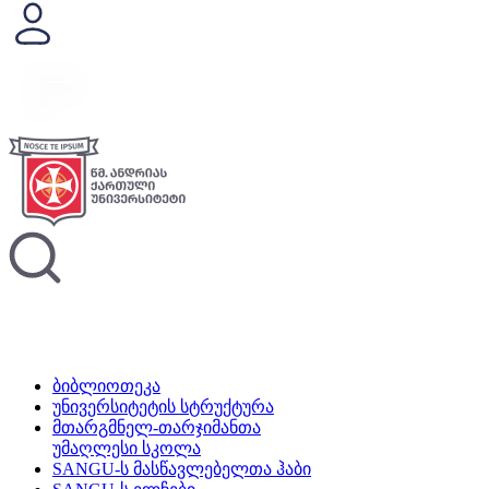
ბიბლიოთეკა
უნივერსიტეტის სტრუქტურა
მთარგმნელ-თარჯიმანთა
უმაღლესი სკოლა
SANGU-ს მასწავლებელთა ჰაბი