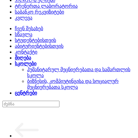
SANGU-ს ელჩები
ტრენერთა ლაბორატორია
საბანკო რეკვიზიტები
კვლევა
ჩვენ შესახებ
სწავლა
სტუდენტებისთვის
აბიტურიენტებისთვის
კონტაქტი
მიღება
სკოლები
ჰუმანიტარულ მეცნიერებათა და სამართლის
სკოლა
ბიზნესის, კომპიუტინგისა და სოციალურ
მეცნიერებათა სკოლა
ცენტრები