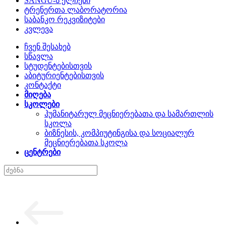
SANGU-ს ელჩები
ტრენერთა ლაბორატორია
საბანკო რეკვიზიტები
კვლევა
ჩვენ შესახებ
სწავლა
სტუდენტებისთვის
აბიტურიენტებისთვის
კონტაქტი
მიღება
სკოლები
ჰუმანიტარულ მეცნიერებათა და სამართლის
სკოლა
ბიზნესის, კომპიუტინგისა და სოციალურ
მეცნიერებათა სკოლა
ცენტრები