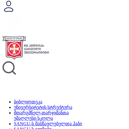
ბიბლიოთეკა
უნივერსიტეტის სტრუქტურა
მთარგმნელ-თარჯიმანთა
უმაღლესი სკოლა
SANGU-ს მასწავლებელთა ჰაბი