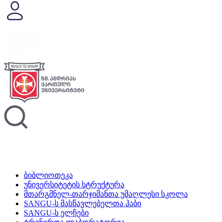
ბიბლიოთეკა
უნივერსიტეტის სტრუქტურა
მთარგმნელ-თარჯიმანთა უმაღლესი სკოლა
SANGU-ს მასწავლებელთა ჰაბი
SANGU-ს ელჩები