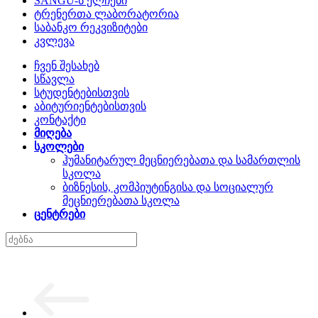
SANGU-ს ელჩები
ტრენერთა ლაბორატორია
საბანკო რეკვიზიტები
კვლევა
ჩვენ შესახებ
სწავლა
სტუდენტებისთვის
აბიტურიენტებისთვის
კონტაქტი
მიღება
სკოლები
ჰუმანიტარულ მეცნიერებათა და სამართლის
სკოლა
ბიზნესის, კომპიუტინგისა და სოციალურ
მეცნიერებათა სკოლა
ცენტრები