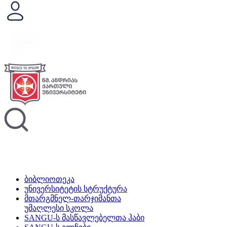
ბიბლიოთეკა
უნივერსიტეტის სტრუქტურა
მთარგმნელ-თარჯიმანთა
უმაღლესი სკოლა
SANGU-ს მასწავლებელთა ჰაბი