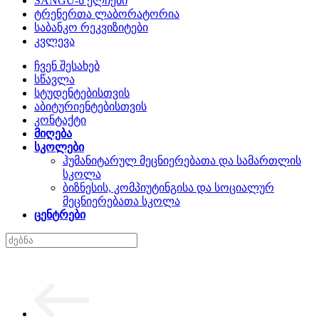
SANGU-ს ელჩები
ტრენერთა ლაბორატორია
საბანკო რეკვიზიტები
კვლევა
ჩვენ შესახებ
სწავლა
სტუდენტებისთვის
აბიტურიენტებისთვის
კონტაქტი
მიღება
სკოლები
ჰუმანიტარულ მეცნიერებათა და სამართლის
სკოლა
ბიზნესის, კომპიუტინგისა და სოციალურ
მეცნიერებათა სკოლა
ცენტრები