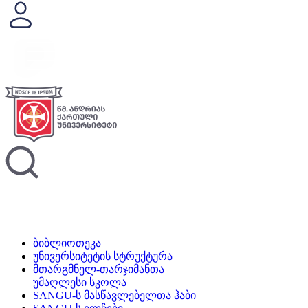
ბიბლიოთეკა
უნივერსიტეტის სტრუქტურა
მთარგმნელ-თარჯიმანთა
უმაღლესი სკოლა
SANGU-ს მასწავლებელთა ჰაბი