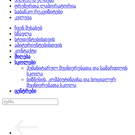
SANGU-ს ელჩები
ტრენერთა ლაბორატორია
საბანკო რეკვიზიტები
კვლევა
ჩვენ შესახებ
სწავლა
სტუდენტებისთვის
აბიტურიენტებისთვის
კონტაქტი
მიღება
სკოლები
ჰუმანიტარულ მეცნიერებათა და სამართლის
სკოლა
ბიზნესის, კომპიუტინგისა და სოციალურ
მეცნიერებათა სკოლა
ცენტრები