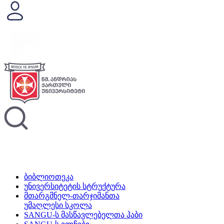
ბიბლიოთეკა
უნივერსიტეტის სტრუქტურა
მთარგმნელ-თარჯიმანთა
უმაღლესი სკოლა
SANGU-ს მასწავლებელთა ჰაბი